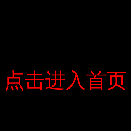
点击进入首页
点击进入首页
质量工作检查的通知
018版）》的通知
媒生物防制工作实施方案》的通知
自行车世界巡回赛南宁赛道病媒生物防...